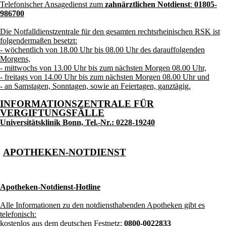
Telefonischer Ansagedienst zum
zahnärztlichen Notdienst
:
01805-
986700
Die Notfalldienstzentrale für den gesamten
rechtsrheinischen
RSK ist
folgendermaßen besetzt:
- wöchentlich von 18.00 Uhr bis 08.00 Uhr des darauffolgenden
Morgens,
- mittwochs von 13.00 Uhr bis zum nächsten Morgen 08.00 Uhr,
- freitags von 14.00 Uhr bis zum nächsten Morgen 08.00 Uhr und
- an Samstagen, Sonntagen, sowie an Feiertagen, ganztägig.
INFORMATIONSZENTRALE FÜR
VERGIFTUNGSFÄLLE
Universitätsklinik Bonn, Tel.-Nr.: 0228-19240
APOTHEKEN-NOTDIENST
Apotheken-Notdienst-Hotline
Alle Informationen zu den notdiensthabenden Apotheken gibt es
telefonisch:
kostenlos aus dem deutschen Festnetz
:
0800-0022833