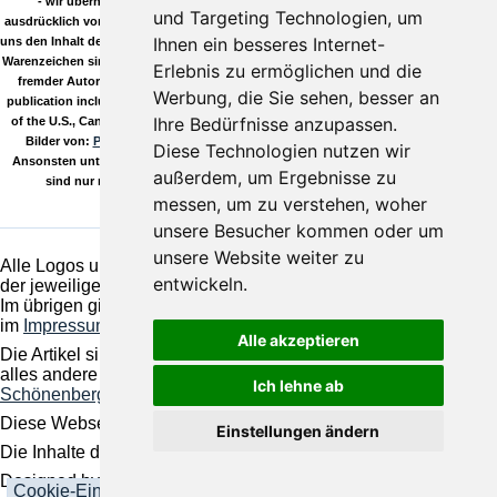
- wir übernehmen keinerlei Gewähr, es gilt die GPL! Wir distanzieren uns
und Targeting Technologien, um
ausdrücklich von den Links dieser Seite zu anderen Seiten und stellen klar, dass wir
Ihnen ein besseres Internet-
uns den Inhalt der verlinkten Seiten nicht zu eigen machen möchten! Alle Logos und
Warenzeichen sind Eigentum Ihrer jeweiligen Besitzer. Die Kommentare wie Beiträge
Erlebnis zu ermöglichen und die
fremder Autoren stehen im Verantwortungsbereich ihrer jeweiligen Poster. This
Werbung, die Sie sehen, besser an
publication includes images from CorelDRAW9 which are proted by copyright laws
Ihre Bedürfnisse anzupassen.
of the U.S., Canada and elsewhere. Used under license. Außerdem verwenden wir
Bilder von:
Pixelio.de
, deine kostenlose Bilddatenbank für lizenzfreie Fotos.
Diese Technologien nutzen wir
Ansonsten unterliegen alle unsere Inhalte selbstverständlich dem Copyright und
außerdem, um Ergebnisse zu
sind nur mit unserer ausdrücklichen Genehmigung zu reproduzieren!
messen, um zu verstehen, woher
unsere Besucher kommen oder um
unsere Website weiter zu
Alle Logos und Warenzeichen auf dieser Seite sind Eigentum
entwickeln.
der jeweiligen Besitzer und Lizenzhalter.
Im übrigen gilt Haftungsausschluss. Weitere Details finden Sie
im
Impressum
.
Alle akzeptieren
Die Artikel sind geistiges Eigentum des/der jeweiligen Autoren,
alles andere © by
Nachrichten und Termine für Ruppichteroth,
Ich lehne ab
Schönenberg, Winterscheid
Diese Webseite basiert auf pragmaMx 2.9.5.
Einstellungen ändern
Die Inhalte dieser Seite sind als
RSS/RDF-Quelle
verfügbar.
Designed by
TECMU
Cookie-Einstellungen