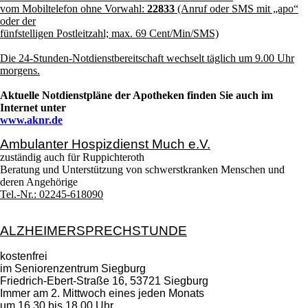
vom Mobiltelefon ohne Vorwahl:
22833
(Anruf oder SMS mit „apo“
oder der
fünfstelligen Postleitzahl; max. 69 Cent/Min/SMS)
Die 24-Stunden-Notdienstbereitschaft wechselt täglich um 9.00 Uhr
morgens.
Aktuelle Notdienstpläne der Apotheken finden Sie auch im
Internet unter
www.aknr.de
Ambulanter Hospizdienst Much e.V.
zuständig auch für Ruppichteroth
Beratung und Unterstützung von schwerstkranken Menschen und
deren Angehörige
Tel.-Nr.: 02245-618090
ALZHEIMERSPRECHSTUNDE
kostenfrei
im Seniorenzentrum Siegburg
Friedrich-Ebert-Straße 16, 53721 Siegburg
Immer am 2. Mittwoch eines jeden Monats
um 16.30 bis 18.00 Uhr.