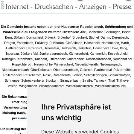
Die Gemeinde besteht neben den drei Hauptorten Ruppichteroth, Schönenberg und
Winterscheid aus folgenden weiteren Ortsteilen:
Ahe, Bacherhof, Bechlingen, Beiert,
Berg, Bölkum, Bornscheid, Bröleck, Brölerhof, Broscheid, Büchel, Damm, Derenbach,
Dörgen, Ennenbach, Fußberg, Fußhollen, Gießelbach, Hänscheid, Hambuchen, Harth,
Hatterscheid, Herrenbröl, Herrnstein, Hodgeroth, Holenfeld, Honscheid, Hove, Ifang,
Ingersau, Jünkersfeld, Junkersaurenbach, Kämerscheid, Kammerich, Kesselscheid,
Köttingen, Krahwinkel, Kuchem, Litterscheid, Millerscheid, Mittelsaurenbach, Neuenhof bei
Ruppichteroth, Neuenhof bei Winterscheid, Niederlückerath, Niederpropach,
Niedersaurenbach, Oberlückerath, Obersaurenbach, Oeleroth, Paulinenthal, Pulvermühle,
Reiferscheid, Retscheroth, Rose, Rotscheroth, Scheid, Schmitzdörfgen, Schmitzhöfgen,
Schneppe, Schreckenberg, Stockum, Stranzenbach, Straße, Tanneck, Thal, Thilhove,
Velken, Wingenbach, Wingenbacherhof, Winterscheiderbröl, Winterscheidermühle.
Die Bekanntmachungen in unseren Artikeln/Terminen sind natürlich ohne Gewähr!
Trotz eingehender Kontrolle durch unsere Redaktion können wir keine
Ihre Privatsphäre ist
Verantwortung für die Inhalte verlinkter Seiten übernehmen. Sollten Sie auf, Ihrer
Meinung nach, bedenkliche Inhalte stoßen so informieren Sie uns bitte umgehend
uns wichtig
per
e-mail
! Sie helfen uns damit den Qualitässtandard hoch zu halten.
Die Nutzung der Daten aus unserem Download Verzeichnis erfolgt auf eigene Gefahr
Diese Website verwendet Cookies