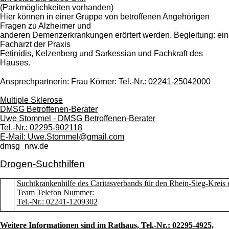
(Parkmöglichkeiten vorhanden)
Hier können in einer Gruppe von betroffenen Angehörigen
Fragen zu Alzheimer und
anderen Demenzerkrankungen erörtert werden. Begleitung: ein
Facharzt der Praxis
Fetinidis, Kelzenberg und Sarkessian und Fachkraft des
Hauses.
Ansprechpartnerin: Frau Körner: Tel.-Nr.: 02241-25042000
Multiple Sklerose
DMSG Betroffenen-Berater
Uwe Stommel - DMSG Betroffenen-Berater
Tel.-Nr.: 02295-902118
E-Mail:
Uwe.Stommel@gmail.com
dmsg_nrw.de
Drogen-Suchthilfen
Suchtkrankenhilfe des Caritasverbands für den Rhein-Sieg-Kreis 
Team Telefon Nummer:
Tel.-Nr.: 02241-1209302
Weitere Informationen sind im Rathaus, Tel.-Nr.: 02295-4925,