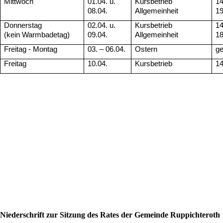
Mittwoch
01.04. u.
Kursbetrieb
14
08.04.
Allgemeinheit
19
Donnerstag
02.04. u.
Kursbetrieb
14
(kein Warmbadetag)
09.04.
Allgemeinheit
18
Freitag - Montag
03. – 06.04.
Ostern
g
Freitag
10.04.
Kursbetrieb
14
Niederschrift zur Sitzung des Rates der Gemeinde Ruppichteroth