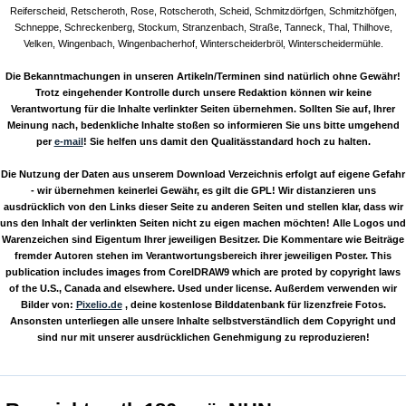
Reiferscheid, Retscheroth, Rose, Rotscheroth, Scheid, Schmitzdörfgen, Schmitzhöfgen,
Schneppe, Schreckenberg, Stockum, Stranzenbach, Straße, Tanneck, Thal, Thilhove,
Velken, Wingenbach, Wingenbacherhof, Winterscheiderbröl, Winterscheidermühle.
Die Bekanntmachungen in unseren Artikeln/Terminen sind natürlich ohne Gewähr!
Trotz eingehender Kontrolle durch unsere Redaktion können wir keine
Verantwortung für die Inhalte verlinkter Seiten übernehmen. Sollten Sie auf, Ihrer
Meinung nach, bedenkliche Inhalte stoßen so informieren Sie uns bitte umgehend
per
e-mail
! Sie helfen uns damit den Qualitässtandard hoch zu halten.
Die Nutzung der Daten aus unserem Download Verzeichnis erfolgt auf eigene Gefahr
- wir übernehmen keinerlei Gewähr, es gilt die GPL! Wir distanzieren uns
ausdrücklich von den Links dieser Seite zu anderen Seiten und stellen klar, dass wir
uns den Inhalt der verlinkten Seiten nicht zu eigen machen möchten! Alle Logos und
Warenzeichen sind Eigentum Ihrer jeweiligen Besitzer. Die Kommentare wie Beiträge
fremder Autoren stehen im Verantwortungsbereich ihrer jeweiligen Poster. This
publication includes images from CorelDRAW9 which are proted by copyright laws
of the U.S., Canada and elsewhere. Used under license. Außerdem verwenden wir
Bilder von:
Pixelio.de
, deine kostenlose Bilddatenbank für lizenzfreie Fotos.
Ansonsten unterliegen alle unsere Inhalte selbstverständlich dem Copyright und
sind nur mit unserer ausdrücklichen Genehmigung zu reproduzieren!