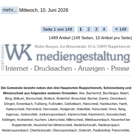
mehr...
Mittwoch, 10. Juni 2026
»
Seite 1 von 149
1
2
3
4
..
149
1489 Artikel (149 Seiten, 10 Artikel pro Seite)
Die Gemeinde besteht neben den drei Hauptorten Ruppichteroth, Schönenberg und
Winterscheid aus folgenden weiteren Ortsteilen:
Ahe, Bacherhof, Bechlingen, Beiert,
Berg, Bölkum, Bornscheid, Bröleck, Brölerhof, Broscheid, Büchel, Damm, Derenbach,
Dörgen, Ennenbach, Fußberg, Fußhollen, Gießelbach, Hänscheid, Hambuchen, Harth,
Hatterscheid, Herrenbröl, Herrnstein, Hodgeroth, Holenfeld, Honscheid, Hove, Ifang,
Ingersau, Jünkersfeld, Junkersaurenbach, Kämerscheid, Kammerich, Kesselscheid,
Köttingen, Krahwinkel, Kuchem, Litterscheid, Millerscheid, Mittelsaurenbach, Neuenhof bei
Ruppichteroth, Neuenhof bei Winterscheid, Niederlückerath, Niederpropach,
Niedersaurenbach, Oberlückerath, Obersaurenbach, Oeleroth, Paulinenthal, Pulvermühle,