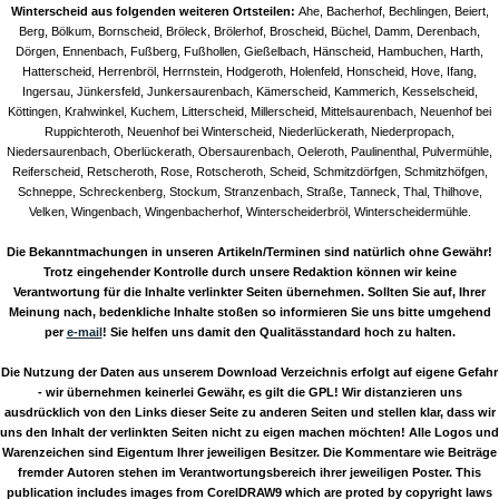
Winterscheid aus folgenden weiteren Ortsteilen:
Ahe, Bacherhof, Bechlingen, Beiert,
Berg, Bölkum, Bornscheid, Bröleck, Brölerhof, Broscheid, Büchel, Damm, Derenbach,
Dörgen, Ennenbach, Fußberg, Fußhollen, Gießelbach, Hänscheid, Hambuchen, Harth,
Hatterscheid, Herrenbröl, Herrnstein, Hodgeroth, Holenfeld, Honscheid, Hove, Ifang,
Ingersau, Jünkersfeld, Junkersaurenbach, Kämerscheid, Kammerich, Kesselscheid,
Köttingen, Krahwinkel, Kuchem, Litterscheid, Millerscheid, Mittelsaurenbach, Neuenhof bei
Ruppichteroth, Neuenhof bei Winterscheid, Niederlückerath, Niederpropach,
Niedersaurenbach, Oberlückerath, Obersaurenbach, Oeleroth, Paulinenthal, Pulvermühle,
Reiferscheid, Retscheroth, Rose, Rotscheroth, Scheid, Schmitzdörfgen, Schmitzhöfgen,
Schneppe, Schreckenberg, Stockum, Stranzenbach, Straße, Tanneck, Thal, Thilhove,
Velken, Wingenbach, Wingenbacherhof, Winterscheiderbröl, Winterscheidermühle.
Die Bekanntmachungen in unseren Artikeln/Terminen sind natürlich ohne Gewähr!
Trotz eingehender Kontrolle durch unsere Redaktion können wir keine
Verantwortung für die Inhalte verlinkter Seiten übernehmen. Sollten Sie auf, Ihrer
Meinung nach, bedenkliche Inhalte stoßen so informieren Sie uns bitte umgehend
per
e-mail
! Sie helfen uns damit den Qualitässtandard hoch zu halten.
Die Nutzung der Daten aus unserem Download Verzeichnis erfolgt auf eigene Gefahr
- wir übernehmen keinerlei Gewähr, es gilt die GPL! Wir distanzieren uns
ausdrücklich von den Links dieser Seite zu anderen Seiten und stellen klar, dass wir
uns den Inhalt der verlinkten Seiten nicht zu eigen machen möchten! Alle Logos und
Warenzeichen sind Eigentum Ihrer jeweiligen Besitzer. Die Kommentare wie Beiträge
fremder Autoren stehen im Verantwortungsbereich ihrer jeweiligen Poster. This
publication includes images from CorelDRAW9 which are proted by copyright laws