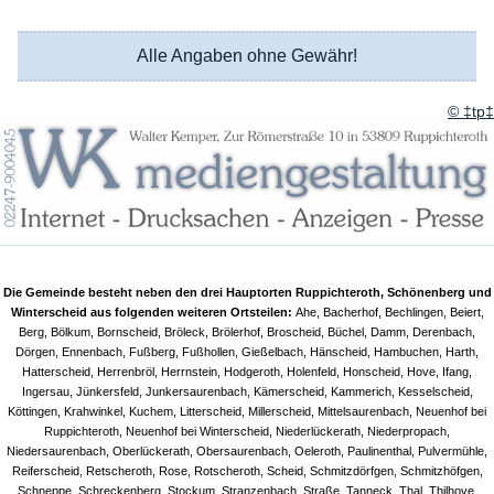
Alle Angaben ohne Gewähr!
© ‡tp‡
Die Gemeinde besteht neben den drei Hauptorten Ruppichteroth, Schönenberg und
Winterscheid aus folgenden weiteren Ortsteilen:
Ahe, Bacherhof, Bechlingen, Beiert,
Berg, Bölkum, Bornscheid, Bröleck, Brölerhof, Broscheid, Büchel, Damm, Derenbach,
Dörgen, Ennenbach, Fußberg, Fußhollen, Gießelbach, Hänscheid, Hambuchen, Harth,
Hatterscheid, Herrenbröl, Herrnstein, Hodgeroth, Holenfeld, Honscheid, Hove, Ifang,
Ingersau, Jünkersfeld, Junkersaurenbach, Kämerscheid, Kammerich, Kesselscheid,
Köttingen, Krahwinkel, Kuchem, Litterscheid, Millerscheid, Mittelsaurenbach, Neuenhof bei
Ruppichteroth, Neuenhof bei Winterscheid, Niederlückerath, Niederpropach,
Niedersaurenbach, Oberlückerath, Obersaurenbach, Oeleroth, Paulinenthal, Pulvermühle,
Reiferscheid, Retscheroth, Rose, Rotscheroth, Scheid, Schmitzdörfgen, Schmitzhöfgen,
Schneppe, Schreckenberg, Stockum, Stranzenbach, Straße, Tanneck, Thal, Thilhove,