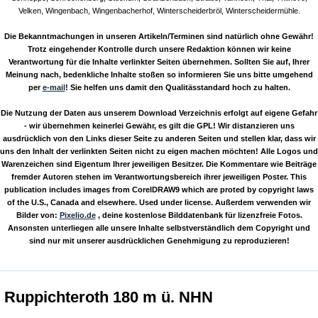
Velken, Wingenbach, Wingenbacherhof, Winterscheiderbröl, Winterscheidermühle.
Die Bekanntmachungen in unseren Artikeln/Terminen sind natürlich ohne Gewähr!
Trotz eingehender Kontrolle durch unsere Redaktion können wir keine
Verantwortung für die Inhalte verlinkter Seiten übernehmen. Sollten Sie auf, Ihrer
Meinung nach, bedenkliche Inhalte stoßen so informieren Sie uns bitte umgehend
per
e-mail
! Sie helfen uns damit den Qualitässtandard hoch zu halten.
Die Nutzung der Daten aus unserem Download Verzeichnis erfolgt auf eigene Gefahr
- wir übernehmen keinerlei Gewähr, es gilt die GPL! Wir distanzieren uns
ausdrücklich von den Links dieser Seite zu anderen Seiten und stellen klar, dass wir
uns den Inhalt der verlinkten Seiten nicht zu eigen machen möchten! Alle Logos und
Warenzeichen sind Eigentum Ihrer jeweiligen Besitzer. Die Kommentare wie Beiträge
fremder Autoren stehen im Verantwortungsbereich ihrer jeweiligen Poster. This
publication includes images from CorelDRAW9 which are proted by copyright laws
of the U.S., Canada and elsewhere. Used under license. Außerdem verwenden wir
Bilder von:
Pixelio.de
, deine kostenlose Bilddatenbank für lizenzfreie Fotos.
Ansonsten unterliegen alle unsere Inhalte selbstverständlich dem Copyright und
sind nur mit unserer ausdrücklichen Genehmigung zu reproduzieren!
Ruppichteroth 180 m ü. NHN