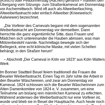
(Kölsch) oder Fettdonnerstag (Aachen) genannt – markiert den
Übergang vom Sitzungs- zum Straßenkarneval am Donnerstag
vor Aschermittwoch. Wird oft auch als Altweiberfasching,
Altweiberfastnacht oder einfach Altweiber (Krieewelsch:
Aalwiewer) bezeichnet.
„Die Vorfeier des Carnevals begann mit dem sogenannten
Weiberfastnacht am Donnerstag vor demselben. Dann
herrschte die ganz eigentümliche Sitte, dass Frauen und
Mädchen sich untereinander die Hauben abrissen, was man
Mötzenbestohl nannte. Nachmittags bewegte sich der
Bellegeck, eine echt kölnische Maske, mit vielen Schellen
behängt, in den Straßen herum“
– Abschnitt „Der Carneval in Köln vor 1823“ aus Köln Walters
Werk
Im Bonner Stadtteil Beuel feiern traditionell die Frauen die
Beueler Weiberfastnacht. Einen Tag im Jahr ruhte die Arbeit in
den Beueler Wäschereien, und zwar am Donnerstag vor
Karneval. 1824 schlossen sich die Beueler Wäscherinnen zum
Alten Damenkomitee von 1824 e. V. zusammen, um eine
Teilnahme am bislang rein männlichen Karneval zu erfechten.
Während anderswo die Weiberfastnacht nur eine Vorfeier ist,
wurde und blieb sie in Beuel die Hauptsache. Auch heute noch