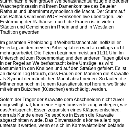
stürmt nach einem großen Weiberfastnachtsumzug die Beueler
Wäscheprinzessin mit ihrem Damenkomitee das Beueler
Rathaus und übernimmt symbolisch die Macht. Der Sturm auf
das Rathaus wird vom WDR-Fernsehen live übertragen. Die
Erstürmung der Rathäuser durch die Frauen ist in vielen
Städten und Gemeinden im Rheinland und in Westfalen
Tradition geworden.
Im gesamten Rheinland gilt Weiberfastnacht als inoffizieller
Feiertag, an den meisten Arbeitsplätzen wird ab mittags nicht
mehr gearbeitet. Die Feiern beginnen meist um 11:11 Uhr. Im
Unterschied zum Rosenmontag und den anderen Tagen gibt es
in der Regel an Weiberfastnacht keine Umzüge, es wird
kostümiert in den Kneipen und auf den Straßen gefeiert. Es ist
an diesem Tag Brauch, dass Frauen den Männern die Krawatte
als Symbol der männlichen Macht abschneiden. So laufen die
Männer nur noch mit einem Krawattenstumpf herum, wofür sie
mit einem Bützchen (Küsschen) entschädigt werden.
Sofern der Träger der Krawatte dem Abschneiden nicht zuvor
eingewilligt hat, kann eine Eigentumsverletzung vorliegen, wie
das Amtsgericht Essen zugunsten eines Klägers entschied,
dem als Kunde eines Reisebüros in Essen die Krawatte
abgeschnitten wurde. Das Einverständnis könne allerdings
unterstellt werden, wenn er sich im Karnevalstreiben befände