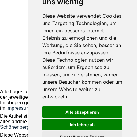
uns wichtig
Diese Website verwendet Cookies
und Targeting Technologien, um
Ihnen ein besseres Internet-
Erlebnis zu ermöglichen und die
Werbung, die Sie sehen, besser an
Ihre Bedürfnisse anzupassen.
Diese Technologien nutzen wir
außerdem, um Ergebnisse zu
messen, um zu verstehen, woher
unsere Besucher kommen oder um
unsere Website weiter zu
Alle Logos und Warenzeichen auf dieser Seite sind Eigentum
entwickeln.
der jeweiligen Besitzer und Lizenzhalter.
Im übrigen gilt Haftungsausschluss. Weitere Details finden Sie
im
Impressum
.
Alle akzeptieren
Die Artikel sind geistiges Eigentum des/der jeweiligen Autoren,
alles andere © by
Nachrichten und Termine für Ruppichteroth,
Ich lehne ab
Schönenberg, Winterscheid
Diese Webseite basiert auf pragmaMx 2.9.5.