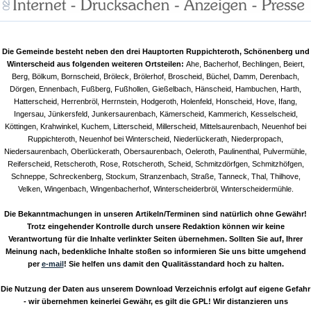
Die Gemeinde besteht neben den drei Hauptorten Ruppichteroth, Schönenberg und
Winterscheid aus folgenden weiteren Ortsteilen:
Ahe, Bacherhof, Bechlingen, Beiert,
Berg, Bölkum, Bornscheid, Bröleck, Brölerhof, Broscheid, Büchel, Damm, Derenbach,
Dörgen, Ennenbach, Fußberg, Fußhollen, Gießelbach, Hänscheid, Hambuchen, Harth,
Hatterscheid, Herrenbröl, Herrnstein, Hodgeroth, Holenfeld, Honscheid, Hove, Ifang,
Ingersau, Jünkersfeld, Junkersaurenbach, Kämerscheid, Kammerich, Kesselscheid,
Köttingen, Krahwinkel, Kuchem, Litterscheid, Millerscheid, Mittelsaurenbach, Neuenhof bei
Ruppichteroth, Neuenhof bei Winterscheid, Niederlückerath, Niederpropach,
Niedersaurenbach, Oberlückerath, Obersaurenbach, Oeleroth, Paulinenthal, Pulvermühle,
Reiferscheid, Retscheroth, Rose, Rotscheroth, Scheid, Schmitzdörfgen, Schmitzhöfgen,
Schneppe, Schreckenberg, Stockum, Stranzenbach, Straße, Tanneck, Thal, Thilhove,
Velken, Wingenbach, Wingenbacherhof, Winterscheiderbröl, Winterscheidermühle.
Die Bekanntmachungen in unseren Artikeln/Terminen sind natürlich ohne Gewähr!
Trotz eingehender Kontrolle durch unsere Redaktion können wir keine
Verantwortung für die Inhalte verlinkter Seiten übernehmen. Sollten Sie auf, Ihrer
Meinung nach, bedenkliche Inhalte stoßen so informieren Sie uns bitte umgehend
per
e-mail
! Sie helfen uns damit den Qualitässtandard hoch zu halten.
Die Nutzung der Daten aus unserem Download Verzeichnis erfolgt auf eigene Gefahr
- wir übernehmen keinerlei Gewähr, es gilt die GPL! Wir distanzieren uns