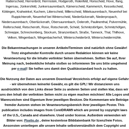
Hatterscheid, Herrenbröl, Herrnstein, Hodgeroth, Holenfeld, Honscheid, Hove, Ifang,
Ingersau, Jünkersfeld, Junkersaurenbach, Kämerscheid, Kammerich, Kesselscheid,
Köttingen, Krahwinkel, Kuchem, Litterscheid, Millerscheid, Mittelsaurenbach, Neuenhof bei
Ruppichteroth, Neuenhof bei Winterscheid, Niederlückerath, Niederpropach,
Niedersaurenbach, Oberlückerath, Obersaurenbach, Oeleroth, Paulinenthal, Pulvermühle,
Reiferscheid, Retscheroth, Rose, Rotscheroth, Scheid, Schmitzdörfgen, Schmitzhöfgen,
Schneppe, Schreckenberg, Stockum, Stranzenbach, Straße, Tanneck, Thal, Thilhove,
Velken, Wingenbach, Wingenbacherhof, Winterscheiderbröl, Winterscheidermühle.
Die Bekanntmachungen in unseren Artikeln/Terminen sind natürlich ohne Gewähr!
Trotz eingehender Kontrolle durch unsere Redaktion können wir keine
Verantwortung für die Inhalte verlinkter Seiten übernehmen. Sollten Sie auf, Ihrer
Meinung nach, bedenkliche Inhalte stoßen so informieren Sie uns bitte umgehend
per
e-mail
! Sie helfen uns damit den Qualitässtandard hoch zu halten.
Die Nutzung der Daten aus unserem Download Verzeichnis erfolgt auf eigene Gefahr
- wir übernehmen keinerlei Gewähr, es gilt die GPL! Wir distanzieren uns
ausdrücklich von den Links dieser Seite zu anderen Seiten und stellen klar, dass wir
uns den Inhalt der verlinkten Seiten nicht zu eigen machen möchten! Alle Logos und
Warenzeichen sind Eigentum Ihrer jeweiligen Besitzer. Die Kommentare wie Beiträge
fremder Autoren stehen im Verantwortungsbereich ihrer jeweiligen Poster. This
publication includes images from CorelDRAW9 which are proted by copyright laws
of the U.S., Canada and elsewhere. Used under license. Außerdem verwenden wir
Bilder von:
Pixelio.de
, deine kostenlose Bilddatenbank für lizenzfreie Fotos.
Ansonsten unterliegen alle unsere Inhalte selbstverständlich dem Copyright und