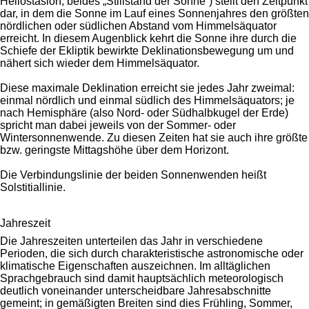
Heliostásion, beides „Stillstand der Sonne“) stellt den Zeitpunkt
dar, in dem die Sonne im Lauf eines Sonnenjahres den größten
nördlichen oder südlichen Abstand vom Himmelsäquator
erreicht. In diesem Augenblick kehrt die Sonne ihre durch die
Schiefe der Ekliptik bewirkte Deklinationsbewegung um und
nähert sich wieder dem Himmelsäquator.
Diese maximale Deklination erreicht sie jedes Jahr zweimal:
einmal nördlich und einmal südlich des Himmelsäquators; je
nach Hemisphäre (also Nord- oder Südhalbkugel der Erde)
spricht man dabei jeweils von der Sommer- oder
Wintersonnenwende. Zu diesen Zeiten hat sie auch ihre größte
bzw. geringste Mittagshöhe über dem Horizont.
Die Verbindungslinie der beiden Sonnenwenden heißt
Solstitiallinie.
Jahreszeit
Die Jahreszeiten unterteilen das Jahr in verschiedene
Perioden, die sich durch charakteristische astronomische oder
klimatische Eigenschaften auszeichnen. Im alltäglichen
Sprachgebrauch sind damit hauptsächlich meteorologisch
deutlich voneinander unterscheidbare Jahresabschnitte
gemeint; in gemäßigten Breiten sind dies Frühling, Sommer,