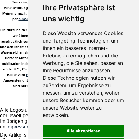
Trotz eingehender Kontrolle durch unsere Redaktion können wir keine
Ihre Privatsphäre ist
Verantwortung für die Inhalte verlinkter Seiten übernehmen. Sollten Sie auf, Ihrer
Meinung nach, bedenkliche Inhalte stoßen so informieren Sie uns bitte umgehend
uns wichtig
per
e-mail
! Sie helfen uns damit den Qualitässtandard hoch zu halten.
Die Nutzung der Daten aus unserem Download Verzeichnis erfolgt auf eigene Gefahr
Diese Website verwendet Cookies
- wir übernehmen keinerlei Gewähr, es gilt die GPL! Wir distanzieren uns
und Targeting Technologien, um
ausdrücklich von den Links dieser Seite zu anderen Seiten und stellen klar, dass wir
Ihnen ein besseres Internet-
uns den Inhalt der verlinkten Seiten nicht zu eigen machen möchten! Alle Logos und
Warenzeichen sind Eigentum Ihrer jeweiligen Besitzer. Die Kommentare wie Beiträge
Erlebnis zu ermöglichen und die
fremder Autoren stehen im Verantwortungsbereich ihrer jeweiligen Poster. This
Werbung, die Sie sehen, besser an
publication includes images from CorelDRAW9 which are proted by copyright laws
Ihre Bedürfnisse anzupassen.
of the U.S., Canada and elsewhere. Used under license. Außerdem verwenden wir
Bilder von:
Pixelio.de
, deine kostenlose Bilddatenbank für lizenzfreie Fotos.
Diese Technologien nutzen wir
Ansonsten unterliegen alle unsere Inhalte selbstverständlich dem Copyright und
außerdem, um Ergebnisse zu
sind nur mit unserer ausdrücklichen Genehmigung zu reproduzieren!
messen, um zu verstehen, woher
unsere Besucher kommen oder um
unsere Website weiter zu
Alle Logos und Warenzeichen auf dieser Seite sind Eigentum
entwickeln.
der jeweiligen Besitzer und Lizenzhalter.
Im übrigen gilt Haftungsausschluss. Weitere Details finden Sie
im
Impressum
.
Alle akzeptieren
Die Artikel sind geistiges Eigentum des/der jeweiligen Autoren,