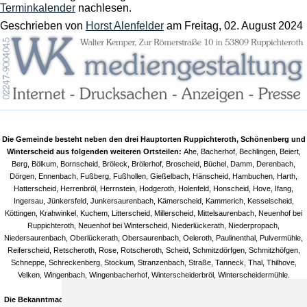
Terminkalender
nachlesen.
Geschrieben von
Horst Alenfelder
am
Freitag, 02. August 2024
Die Gemeinde besteht neben den drei Hauptorten Ruppichteroth, Schönenberg und
Winterscheid aus folgenden weiteren Ortsteilen:
Ahe, Bacherhof, Bechlingen, Beiert,
Berg, Bölkum, Bornscheid, Bröleck, Brölerhof, Broscheid, Büchel, Damm, Derenbach,
Dörgen, Ennenbach, Fußberg, Fußhollen, Gießelbach, Hänscheid, Hambuchen, Harth,
Hatterscheid, Herrenbröl, Herrnstein, Hodgeroth, Holenfeld, Honscheid, Hove, Ifang,
Ingersau, Jünkersfeld, Junkersaurenbach, Kämerscheid, Kammerich, Kesselscheid,
Köttingen, Krahwinkel, Kuchem, Litterscheid, Millerscheid, Mittelsaurenbach, Neuenhof bei
Ruppichteroth, Neuenhof bei Winterscheid, Niederlückerath, Niederpropach,
Niedersaurenbach, Oberlückerath, Obersaurenbach, Oeleroth, Paulinenthal, Pulvermühle,
Reiferscheid, Retscheroth, Rose, Rotscheroth, Scheid, Schmitzdörfgen, Schmitzhöfgen,
Schneppe, Schreckenberg, Stockum, Stranzenbach, Straße, Tanneck, Thal, Thilhove,
Velken, Wingenbach, Wingenbacherhof, Winterscheiderbröl, Winterscheidermühle.
Die Bekanntmachungen in unseren Artikeln/Terminen sind natürlich ohne Gewähr!