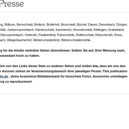
erg, Bölkum, Bornscheid, Bröleck, Brölerhof, Broscheid, Büchel, Damm, Derenbach, Dörgen,
sfeld, Junkersaurenbach, Kämerscheid, Kammerich, Kesselscheid, Köttingen, Krahwinkel,
Obersaurenbach, Oeleroth, Paulinenthal, Pulvermühle, Reiferscheid, Retscheroth, Rose,
ach, Wingenbacherhof, Winterscheiderbröl, Winterscheidermühle.
r die Inhalte verlinkter Seiten übernehmen. Sollten Sie auf, Ihrer Meinung nach,
ässtandard hoch zu halten.
ch von den Links dieser Seite zu anderen Seiten und stellen klar, dass wir uns den
 Autoren stehen im Verantwortungsbereich ihrer jeweiligen Poster. This publication
lio.de
, deine kostenlose Bilddatenbank für lizenzfreie Fotos. Ansonsten unterliegen
ung zu reproduzieren!