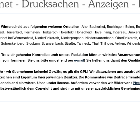
Winterscheid aus folgenden weiteren Ortsteilen:
Ahe, Bacherhof, Bechlingen, Beiert, B
, Herrenbröl, Herrnstein, Hodgeroth, Holenfeld, Honscheid, Hove, Ifang, Ingersau, Jünker
uenhof bei Winterscheid, Niederlückerath, Niederpropach, Niedersaurenbach, Oberlückerath, 
 Schreckenberg, Stockum, Stranzenbach, Straße, Tanneck, Thal, Thilhove, Velken, Wingenb
rotz eingehender Kontrolle durch unsere Redaktion können wir keine Verantwortung fü
n so informieren Sie uns bitte umgehend per
e-mail
! Sie helfen uns damit den Qualit
- wir übernehmen keinerlei Gewähr, es gilt die GPL! Wir distanzieren uns ausdrückli
eichen sind Eigentum Ihrer jeweiligen Besitzer. Die Kommentare wie Beiträge fremder
 Canada and elsewhere. Used under license. Außerdem verwenden wir Bilder von:
Pixe
selbstverständlich dem Copyright und sind nur mit unserer ausdrücklichen Genehmig