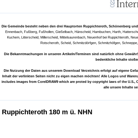
Die Gemeinde besteht neben den drei Hauptorten Ruppichteroth, Schönenberg und 
Ennenbach, Fußberg, Fußhollen, Gießelbach, Hänscheid, Hambuchen, Harth, Hatterscheid
Kuchem, Litterscheid, Millerscheid, Mittelsaurenbach, Neuenhof bei Ruppichteroth, Ne
Rotscheroth, Scheid, Schmitzdörfgen, Schmitzhöfgen, Schneppe,
Die Bekanntmachungen in unseren Artikeln/Terminen sind natürlich ohne Gewähr! T
bedenkliche Inhalte stoße
Die Nutzung der Daten aus unserem Download Verzeichnis erfolgt auf eigene Gefahr 
Inhalt der verlinkten Seiten nicht zu eigen machen möchten! Alle Logos und Warenz
includes images from CorelDRAW9 which are proted by copyright laws of the U.S.,
alle unsere Inhalte 
Ruppichteroth 180 m ü. NHN